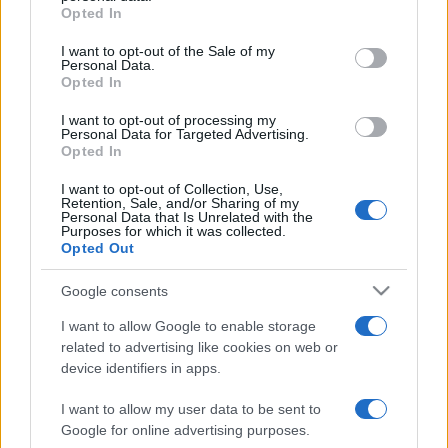
Opted In
Programme TV Rugby
> Manly Warringah Sea Eagles
I want to opt-out of the Sale of my
Personal Data.
Opted In
I want to opt-out of processing my
Personal Data for Targeted Advertising.
Opted In
Vous trouverez ci-dessous le programme TV des
I want to opt-out of Collection, Use,
Retention, Sale, and/or Sharing of my
futurs matchs de Manly Warringah Sea Eagles
Personal Data that Is Unrelated with the
Purposes for which it was collected.
dont la chaine et l'heure de diffusion ont été
Opted Out
annoncées. Dès que des diffuseurs seront
annoncés sur d'autres rencontres à venir, nous
Google consents
mettrons à jour cette page. Cliquez sur l'un des
I want to allow Google to enable storage
matchs pour connaitre toutes les informations
related to advertising like cookies on web or
relatives à la rencontre.
device identifiers in apps.
Pour suivre l'
actu Manly Warringah Sea Eagles
,
I want to allow my user data to be sent to
n'hésitez pas à vous rendre chez notre partenaire
Google for online advertising purposes.
RezoSport.com qui sélectionne l'actu rugby issue