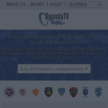
PROG TV :
SPORT
|
FOOT
|
Votre programme TV Rugby New
Zealand Warriors
Nous rassemblons le calendrier des matchs
de rugby New Zealand Warriors diffusés à
la TV en France