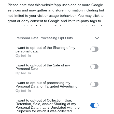
Programme TV Rugby
> New Zealand Warriors
Please note that this website/app uses one or more Google
services and may gather and store information including but
not limited to your visit or usage behaviour. You may click to
grant or deny consent to Google and its third-party tags to
use your data for below specified purposes in below Google
consent section.
Personal Data Processing Opt Outs
I want to opt-out of the Sharing of my
Vous trouverez ci-dessous le programme TV des
personal data.
futurs matchs de New Zealand Warriors dont la
Opted In
chaine et l'heure de diffusion ont été annoncées.
I want to opt-out of the Sale of my
Dès que des diffuseurs seront annoncés sur
Personal Data.
d'autres rencontres à venir, nous mettrons à jour
Opted In
cette page. Cliquez sur l'un des matchs pour
I want to opt-out of processing my
connaitre toutes les informations relatives à la
Personal Data for Targeted Advertising.
Opted In
rencontre.
I want to opt-out of Collection, Use,
Pour suivre l'
actu New Zealand Warriors
,
Retention, Sale, and/or Sharing of my
n'hésitez pas à vous rendre chez notre partenaire
Personal Data that Is Unrelated with the
Purposes for which it was collected.
RezoSport.com qui sélectionne l'actu rugby issue