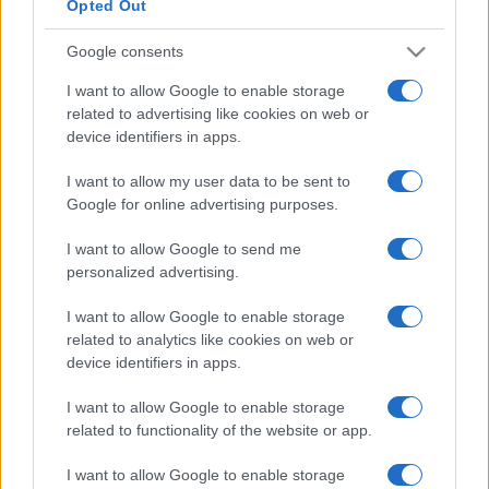
Opted Out
des meilleurs médias, et propose également les
classements, calendriers et résultats.
Google consents
I want to allow Google to enable storage
L'équipe New Zealand Warriors a été fondée en
related to advertising like cookies on web or
1995, il y a 31 ans. Pour vous connecter à New
device identifiers in apps.
Zealand Warriors sur les réseaux sociaux, rendez-
vous sur la
page Facebook New Zealand Warriors
I want to allow my user data to be sent to
ou le
compte Twitter New Zealand Warriors
.
Google for online advertising purposes.
Cliquez ici pour comparer les billetteries qui
I want to allow Google to send me
personalized advertising.
vendent des
places New Zealand Warriors
I want to allow Google to enable storage
Demain
related to analytics like cookies on web or
device identifiers in apps.
NRL
I want to allow Google to enable storage
10h00
related to functionality of the website or app.
New
Penrith
Zealand
Panthers
I want to allow Google to enable storage