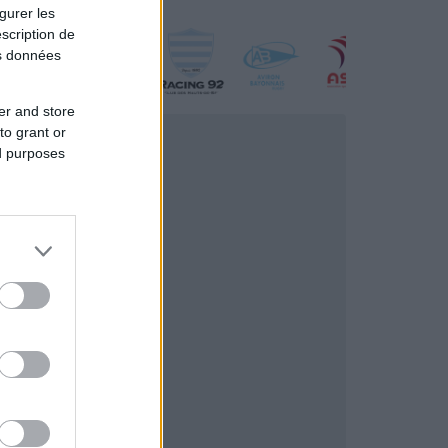
gurer les
scription de
os données
er and store
to grant or
ed purposes