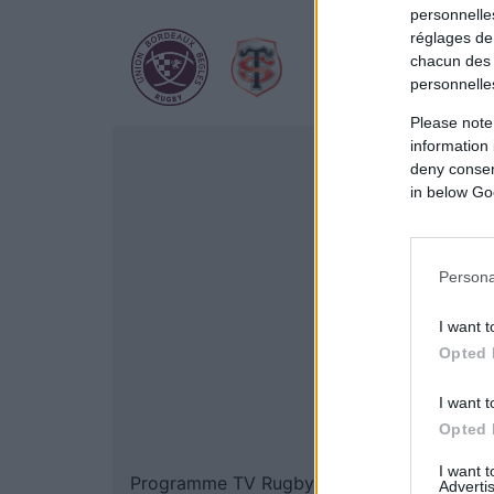
personnelles
réglages de
chacun des 
personnelle
Please note
information 
deny consent
in below Go
Persona
I want t
Opted 
I want t
Opted 
I want 
Programme TV Rugby
> Rouen
Advertis