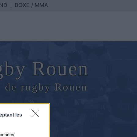
ND
|
BOXE / MMA
gby Rouen
s de rugby Rouen
e
eptant les
données