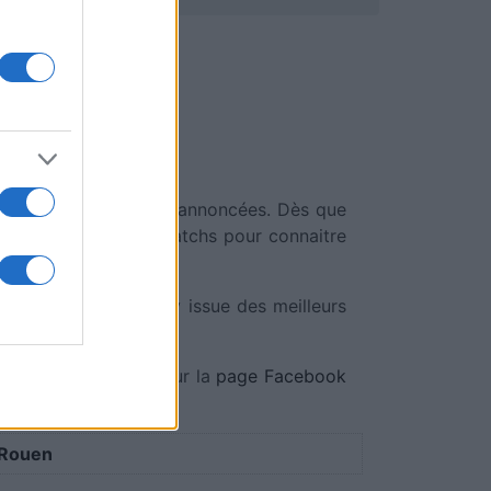
 de diffusion ont été annoncées. Dès que
liquez sur l'un des matchs pour connaitre
ectionne l'actu rugby issue des meilleurs
ociaux, rendez-vous sur la
page Facebook
 Rouen