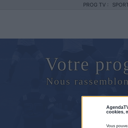
PROG TV :
SPOR
Votre pr
Nous rassemblon
AgendaTV
cookies, m
Vous pouvez