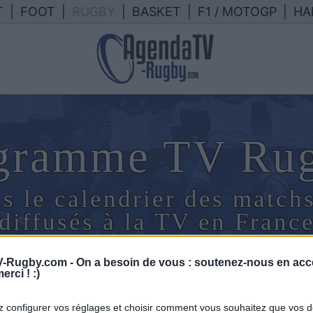
T
|
FOOT
|
RUGBY
|
BASKET
|
F1 / MOTOGP
|
HA
ogramme TV Ru
s le calendrier des match
diffusés à la TV en Franc
-Rugby.com -
On a besoin de vous : soutenez-nous en acc
erci ! :)
 configurer vos réglages et choisir comment vous souhaitez que vos 