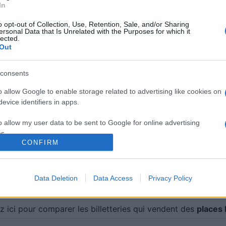
In
o opt-out of Collection, Use, Retention, Sale, and/or Sharing
ersonal Data that Is Unrelated with the Purposes for which it
lected.
Out
consents
o allow Google to enable storage related to advertising like cookies on
TV des futurs matchs de Rouen dont la chaine et l'heure
evice identifiers in apps.
res rencontres à venir, nous mettrons à jour cette page. C
ontre.
o allow my user data to be sent to Google for online advertising
s.
à vous rendre chez notre partenaire RezoSport.com qui sél
CONFIRM
nts, calendriers et résultats.
to allow Google to send me personalized advertising.
y a 17 ans. Pour vous connecter à Rouen sur les réseaux s
o allow Google to enable storage related to analytics like cookies on
Data Deletion
Data Access
Privacy Policy
evice identifiers in apps.
z ici pour comparer les billetteries qui vendent des
places
o allow Google to enable storage related to functionality of the website