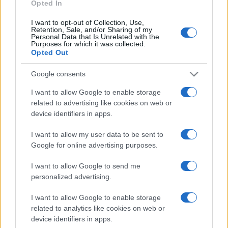
Opted In
L'équipe Stormers a été fondée en 1996, il y a 30
I want to opt-out of Collection, Use,
Retention, Sale, and/or Sharing of my
ans. Pour vous connecter à Stormers sur les
Personal Data that Is Unrelated with the
réseaux sociaux, rendez-vous sur la
page
Purposes for which it was collected.
Opted Out
Facebook Stormers
ou le
compte Twitter
Stormers
.
Google consents
Cliquez ici pour comparer les billetteries qui
I want to allow Google to enable storage
related to advertising like cookies on web or
vendent des
places Stormers
device identifiers in apps.
Aujourd'hui
I want to allow my user data to be sent to
Google for online advertising purposes.
TEST MATCH
18h52
I want to allow Google to send me
personalized advertising.
Stormers
Nouvelle
Terminé
Zelande
I want to allow Google to enable storage
related to analytics like cookies on web or
device identifiers in apps.
Samedi 17 Octobre