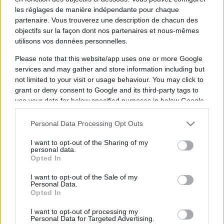
les réglages de manière indépendante pour chaque
partenaire. Vous trouverez une description de chacun des
objectifs sur la façon dont nos partenaires et nous-mêmes
utilisons vos données personnelles.
Please note that this website/app uses one or more Google
services and may gather and store information including but
not limited to your visit or usage behaviour. You may click to
Vous trouverez ci-dessous le programme TV des
grant or deny consent to Google and its third-party tags to
futurs matchs de Stormers dont la chaine et
use your data for below specified purposes in below Google
l'heure de diffusion ont été annoncées. Dès que
consent section.
des diffuseurs seront annoncés sur d'autres
Personal Data Processing Opt Outs
rencontres à venir, nous mettrons à jour cette
page. Cliquez sur l'un des matchs pour connaitre
I want to opt-out of the Sharing of my
personal data.
toutes les informations relatives à la rencontre.
Opted In
Pour suivre l'
actu Stormers
, n'hésitez pas à vous
I want to opt-out of the Sale of my
Personal Data.
rendre chez notre partenaire RezoSport.com qui
Opted In
sélectionne l'actu rugby issue des meilleurs
médias, et propose également les classements,
I want to opt-out of processing my
Personal Data for Targeted Advertising.
calendriers et résultats.