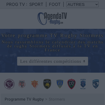
PROG TV :
SPORT
|
FOOT
|
Votre programme TV Rugby Stormers
Nous rassemblons le calendrier des matchs
de rugby Stormers diffusés à la TV en
France
Programme TV Rugby
> Stormers