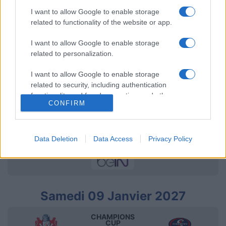
I want to allow Google to enable storage
CHAMPIONS
related to functionality of the website or app.
CUP
16h15
Stormers
Bristol
I want to allow Google to enable storage
related to personalization.
I want to allow Google to enable storage
Dimanche 13 Décembre
related to security, including authentication
functionality and fraud prevention, and other
CONFIRM
user protection.
CHAMPIONS
CUP
16h15
UBB
Stormers
Data Deletion
Data Access
Privacy Policy
Bordeaux
Samedi 09 Janvier 2027
CHAMPIONS
CUP