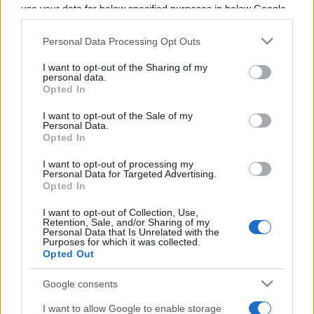
use your data for below specified purposes in below Google
Programme TV Rugby
>
Nations Championship
>
consent section.
Australie - France
Personal Data Processing Opt Outs
I want to opt-out of the Sharing of my
personal data.
Opted In
I want to opt-out of the Sale of my
Personal Data.
Opted In
I want to opt-out of processing my
Samedi 11 Juillet
Personal Data for Targeted Advertising.
Opted In
09h40
I want to opt-out of Collection, Use,
Retention, Sale, and/or Sharing of my
Personal Data that Is Unrelated with the
Purposes for which it was collected.
Opted Out
Google consents
I want to allow Google to enable storage
Australie
France