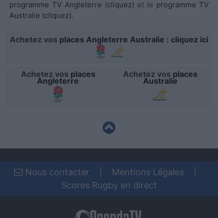
programme TV Angleterre (cliquez)
et le
programme TV
functionality and fraud prevention, and other
Australie (cliquez)
.
user protection.
Achetez vos
places Angleterre Australie : cliquez ici
Achetez vos
places
Achetez vos
places
Angleterre
Australie
Nous contacter
|
Mentions Légales
|
Scores Rugby en direct