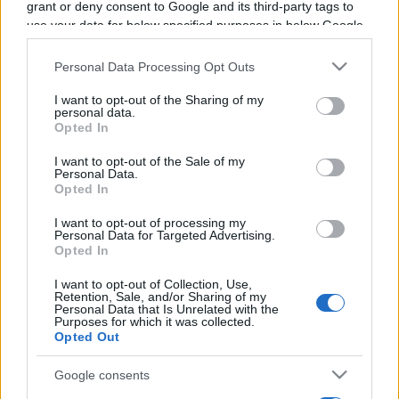
grant or deny consent to Google and its third-party tags to
use your data for below specified purposes in below Google
Programme TV Rugby
>
Nations Championship
>
consent section.
Angleterre - Australie
Personal Data Processing Opt Outs
I want to opt-out of the Sharing of my
personal data.
Opted In
I want to opt-out of the Sale of my
Personal Data.
Opted In
I want to opt-out of processing my
Personal Data for Targeted Advertising.
Vendredi 06 Novembre
Opted In
21h00
I want to opt-out of Collection, Use,
Retention, Sale, and/or Sharing of my
Personal Data that Is Unrelated with the
Purposes for which it was collected.
Opted Out
Google consents