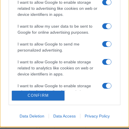
I want to allow Google to enable storage
Angleterre
Australie
related to advertising like cookies on web or
device identifiers in apps.
La
diffusion TV Angleterre Australie
n'est pas (encore ?)
connue, nous ne manquerons pas de la communiquer si
I want to allow my user data to be sent to
la rencontre est diffusée . Ce match de la 4e journée de
Google for online advertising purposes.
Nations Championship
verra s'affronter
Angleterre
et
Australie
, et aura lieu Vendredi 06 Novembre à 21h00.
I want to allow Google to send me
Pour vous procurer des
places Angleterre Australie
,
personalized advertising.
rendez-vous chez notre partenaire
Places-de-Rugby.com
:
cliquez ici
.
I want to allow Google to enable storage
related to analytics like cookies on web or
Pour suivre l'
actu Nations Championship
, n'hésitez
device identifiers in apps.
pas à vous rendre chez notre partenaire
RezoSport.com qui sélectionne l'actu rugby issue des
I want to allow Google to enable storage
meilleurs médias, et propose également les
related to functionality of the website or app.
CONFIRM
classements, calendriers et résultats.
I want to allow Google to enable storage
related to personalization.
Retrouvez sur AgendaTV-Rugby.com, tout le
programme
Data Deletion
Data Access
Privacy Policy
TV Nations Championship
sur les différentes chaines, et
I want to allow Google to enable storage
pour les supporters, retrouvez précisémment le
related to security, including authentication